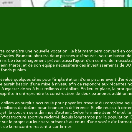
rte connaîtra une nouvelle vocation : le bâtiment sera converti en c
Charles-Bruneau abritera deux piscines intérieures, soit un bassin d
 m. Le réaménagement prévoit aussi l'ajout d'un centre de musculatio
 Jean Martel et de son équipe nécessitera des investissements de 30 à
fonds publics.
évalué quelques sites pour l'implantation d'une piscine avant d'arrête
te aurait besoin d'une mise à niveau afin de répondre aux récentes
u à injecter de six à huit millions de dollars. En lieu et place, la prat
apprête à entreprendre la construction de deux patinoires additionnel
 de dollars en surplus accumulé pour payer les travaux du complexe aq
illions de dollars pour financer la différence. Si elle réussit à obte
t, le coût en sera diminué d'autant. Selon le maire Jean Martel, la 
nfrastructure sportive réclamé depuis longtemps par la population. D'
 sur le projet qui leur sera présenté au cours d'une soirée d'informa
t de la rencontre restent à confirmer.