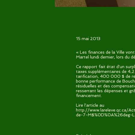
15 mai 2013
« Les finances de la Ville von
Martel lundi dernier, lors du 
Ce rapport fait état d'un surp
taxes supplémentaires de 4,2
tarification, 400 000 $ de r
bonne performance de Boucher
résiduelles et des compensatio
resserrant les dépenses et grâ
financement.
Lire l'article au
http://www.lareleve.qc.ca/Ac
de-7-M$%0D%0A%26deg-La-de