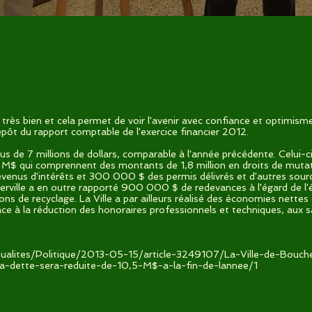
t très bien et cela permet de voir l'avenir avec confiance et optimism
dépôt du rapport comptable de l'exercice financier 2012.
lus de 7 millions de dollars, comparable à l'année précédente. Celui-c
 M$ qui comprennent des montants de 1,8 million en droits de mut
evenus d'intérêts et 300 000 $ des permis délivrés et d'autres sou
ville a en outre rapporté 900 000 $ de redevances à l'égard de l'é
ns de recyclage. La Ville a par ailleurs réalisé des économies nettes 
ce à la réduction des honoraires professionnels et techniques, aux sa
tualites/Politique/2013-05-15/article-3249107/La-Ville-de-Bouche
tte-sera-reduite-de-10,5-M$-a-la-fin-de-lannee/1