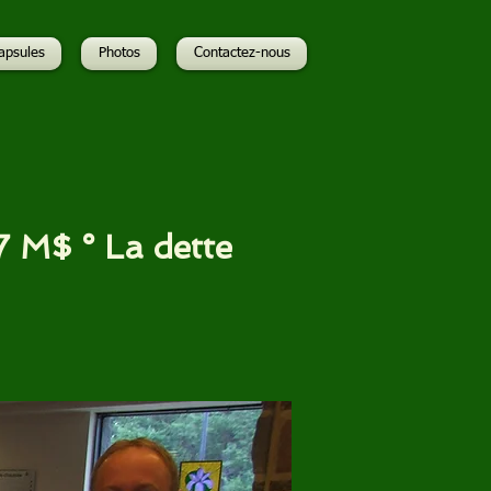
apsules
Photos
Contactez-nous
7 M$ ° La dette