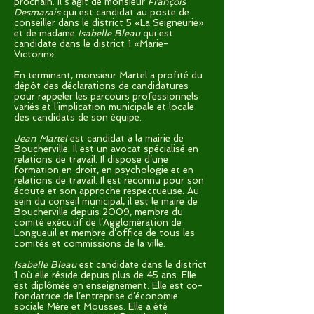
prochain. Il s’agit de monsieur
François
Desmarais
qui est candidat au poste de
conseiller dans le district 5 «La Seigneurie»
et de madame
Isabelle Bleau
qui est
candidate dans le district 1 «Marie-
Victorin».
En terminant, monsieur Martel a profité du
dépôt des déclarations de candidatures
pour rappeler les parcours professionnels
variés et l’implication municipale et locale
des candidats de son équipe.
Jean Martel
est candidat à la mairie de
Boucherville. Il est un avocat spécialisé en
relations de travail. Il dispose d’une
formation en droit, en psychologie et en
relations de travail. Il est reconnu pour son
écoute et son approche respectueuse. Au
sein du conseil municipal, il est le maire de
Boucherville depuis 2009, membre du
comité exécutif de l’Agglomération de
Longueuil et membre d’office de tous les
comités et commissions de la ville.
Isabelle Bleau
est candidate dans le district
1 où elle réside depuis plus de 45 ans. Elle
est diplômée en enseignement. Elle est co-
fondatrice de l’entreprise d’économie
sociale Mère et Mousses. Elle a été